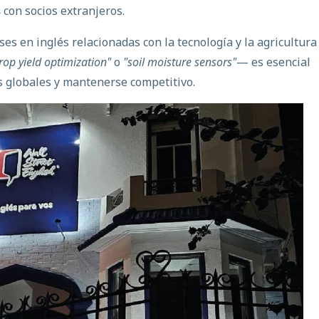
s
con socios extranjeros.
ses en inglés
relacionadas con la tecnología y la agricultur
crop yield optimization"
o
"soil moisture sensors"
— es esencial
s globales y mantenerse competitivo.