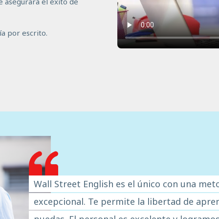
e asegurará el éxito de
a por escrito.
Wall Street English es el único con una me
excepcional. Te permite la libertad de apr
puedas. El personal es excelente y logramo