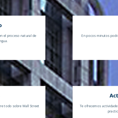
o
 el proceso natural de
En pocos minutos podrá
ngua.
s
Act
e todo sobre Wall Street
Te ofrecemos actividade
practi