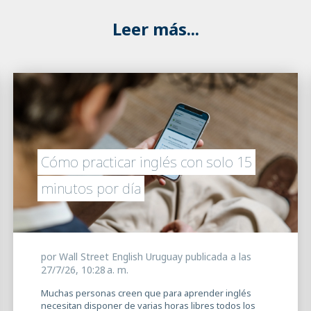
Leer más...
Cómo practicar inglés con solo 15
minutos por día
por
Wall Street English Uruguay
publicada a las
27/7/26, 10:28 a. m.
Muchas personas creen que para aprender inglés
necesitan disponer de varias horas libres todos los