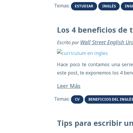
Temas:
ESTUDIAR
INGLÉS
ING
Los 4 beneficios de 
Wall Street English U
Escrito por
Hace poco te contamos una seri
este post, te exponemos los 4 bene
Leer Más
Temas:
CV
BENEFICIOS DEL INGLÉ
Tips para escribir u