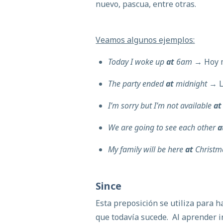
nuevo, pascua, entre otras.
Veamos algunos ejemplos:
Today I woke up
at
6am
→ Hoy m
The party ended
at
midnight
→ L
I’m sorry but I’m not available
at
We are going to see each other
a
My family will be here
at
Christm
Since
Esta preposición se utiliza para
que todavía sucede. Al aprender i