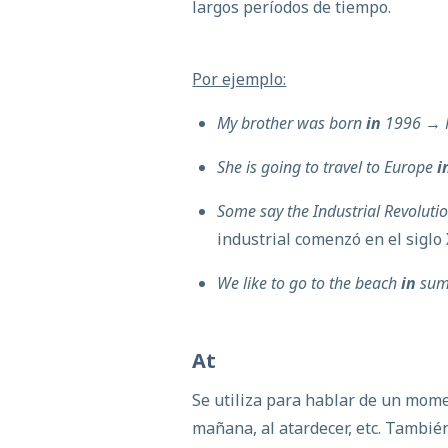
largos períodos de tiempo.
Por ejemplo:
My brother was born
in
1996 → M
She is going to travel to Europe
i
Some say the Industrial Revolut
industrial comenzó en el siglo 
We like to go to the beach
in
su
At
Se utiliza para hablar de un mome
mañana, al atardecer, etc. También