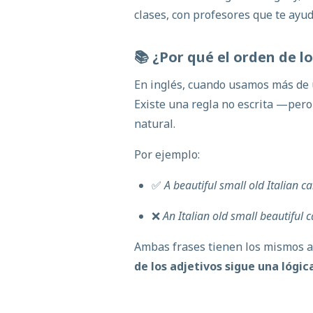
clases
, con profesores que te ayu
📚 ¿Por
qué
el
orden
de
l
En inglés, cuando usamos
más de 
Existe una regla no escrita —per
natural.
Por ejemplo:
✅
A beautiful small old Italian ca
❌
An Italian old small beautiful c
Ambas frases tienen los mismos ad
de los adjetivos sigue una lógic