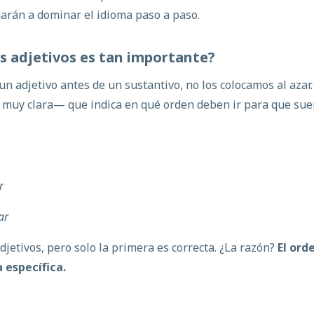
darán a dominar el idioma paso a paso.
os
adjetivos
es tan
importante
?
un adjetivo antes de un sustantivo
, no los colocamos al azar.
o muy clara— que indica en qué orden deben ir para que su
r
ar
jetivos, pero solo la primera es correcta. ¿La razón?
El ord
a específica.