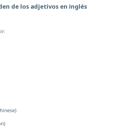
den
de
los
adjetivos
en
inglés
ir:
Chinese)
on)