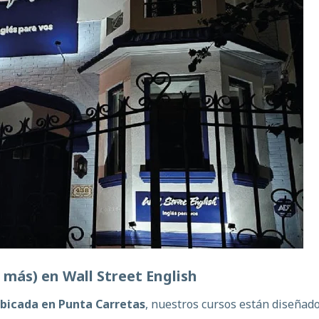
o
más
)
en
Wall Street English
ubicada en Punta Carretas
, nuestros cursos están diseñad