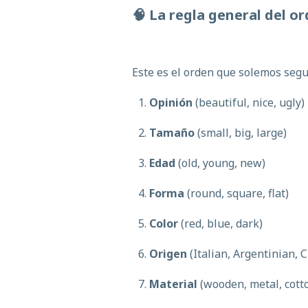
🧠 La
regla
general del
or
Este es el orden que solemos segu
Opinión
(beautiful, nice, ugly)
Tamaño
(small, big, large)
Edad
(old, young, new)
Forma
(round, square, flat)
Color
(red, blue, dark)
Origen
(Italian, Argentinian, 
Material
(wooden, metal, cott