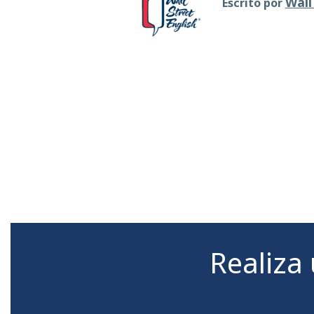
Wall
Escrito por
Realiza 